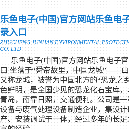
乐鱼电子(中国)官方网站乐鱼电
录入口
ZHUCHENG JUNHAN ENVIRONMENTAL PROTECT
CO. LTD
乐鱼电子(中国)官方网站乐鱼电子
口 坐落于“舜帝故里，中国龙城”——
又称龙城，被誉为中国北方的“恐龙之乡
色鲜明，是全国少见的恐龙化石宝库，
青岛，南靠日照，交通便利。公司是一
设备与废气处理设备制造企业，集设计
产、安装调试于一体，经过多年的长足