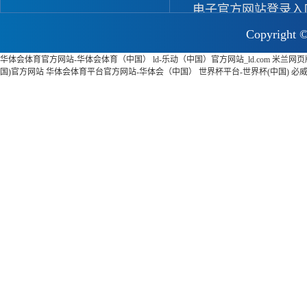
电子官方网站登录入
Copyri
华体会体育官方网站-华体会体育（中国）
ld-乐动（中国）官方网站_ld.com
米兰网页版
国)官方网站
华体会体育平台官方网站-华体会（中国）
世界杯平台-世界杯(中国)
必