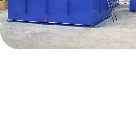
食品
在线获取污
请在下面的方框中