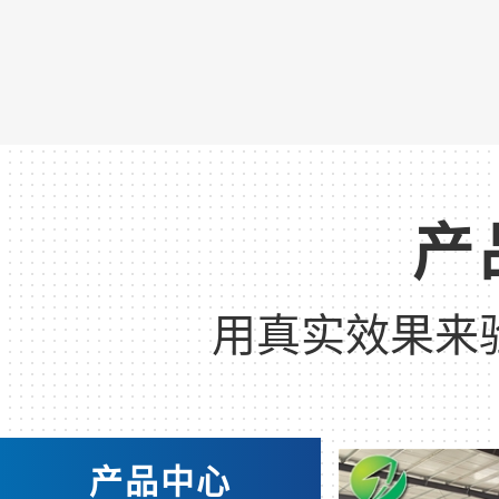
产
用真实效果来
产品中心