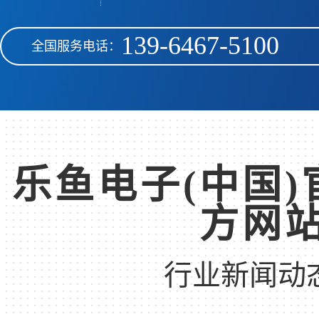
139-6467-5100
全国服务电话：
乐鱼电子(中国
方网
行业新闻动