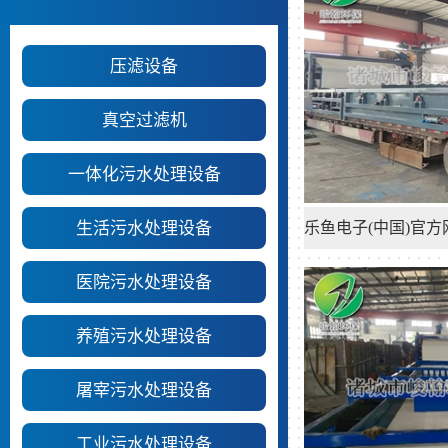
压滤设备
真空过滤机
一体化污水处理设备
生活污水处理设备
乐鱼电子(中国)官
医院污水处理设备
养殖污水处理设备
屠宰污水处理设备
工业污水处理设备