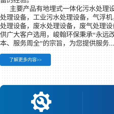
富的经验。
主要产品有地埋式一体化污水处理
处理设备，工业污水处理设备，气浮机
处理设备，废水处理设备，废气处理设
供广大客户选用，峻翰环保秉承“永远
本、服务周全”的宗旨，为您提供服务....
了解更多内容>>