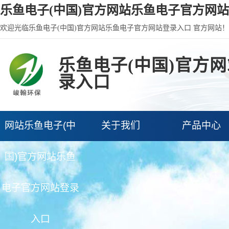
乐鱼电子(中国)官方网站乐鱼电子官方网
欢迎光临乐鱼电子(中国)官方网站乐鱼电子官方网站登录入口 官方网站！
乐鱼电子(中国)官方
录入口
专注于污水处理设备与废水处理设
网站乐鱼电子(中
关于我们
产品中心
国)官方网站乐鱼
电子官方网站登录
入口