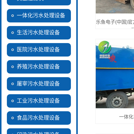
一体化污水处理设备
乐鱼电子(中国)
生活污水处理设备
医院污水处理设备
养殖污水处理设备
屠宰污水处理设备
工业污水处理设备
一体化
食品污水处理设备