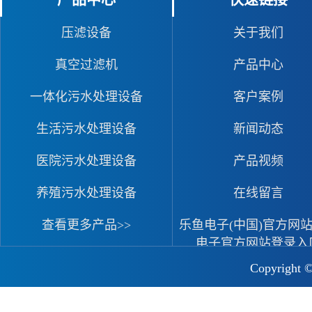
压滤设备
关于我们
真空过滤机
产品中心
一体化污水处理设备
客户案例
生活污水处理设备
新闻动态
医院污水处理设备
产品视频
养殖污水处理设备
在线留言
查看更多产品>>
乐鱼电子(中国)官方网
电子官方网站登录入
Copyri