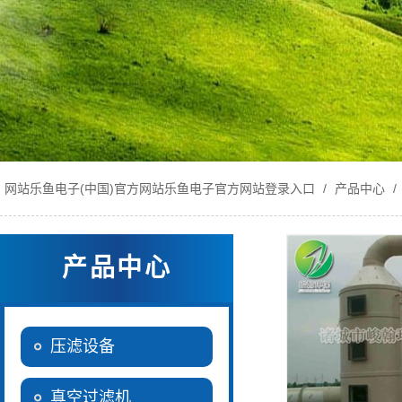
网站乐鱼电子(中国)官方网站乐鱼电子官方网站登录入口
/
产品中心
/
产品中心
压滤设备
真空过滤机