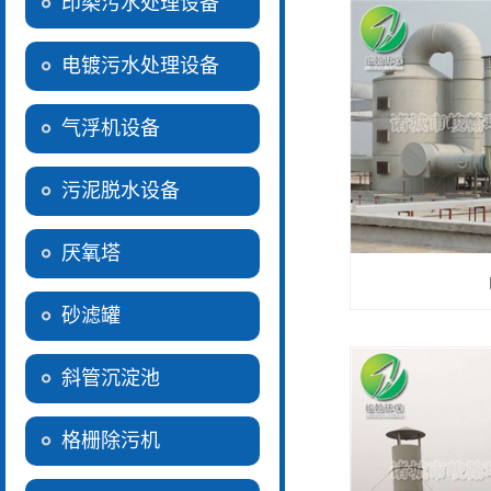
印染污水处理设备
电镀污水处理设备
气浮机设备
污泥脱水设备
厌氧塔
砂滤罐
斜管沉淀池
格栅除污机