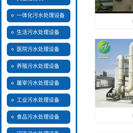
一体化污水处理设备
生活污水处理设备
医院污水处理设备
养殖污水处理设备
屠宰污水处理设备
工业污水处理设备
食品污水处理设备