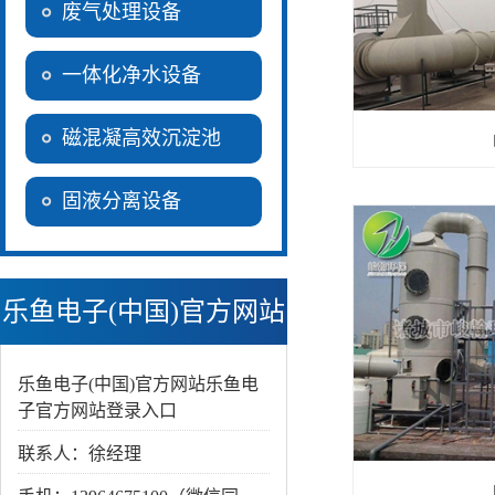
废气处理设备
一体化净水设备
磁混凝高效沉淀池
固液分离设备
乐鱼电子(中国)官方网站
乐鱼电子官方网站登录
乐鱼电子(中国)官方网站乐鱼电
子官方网站登录入口
入口
联系人：徐经理