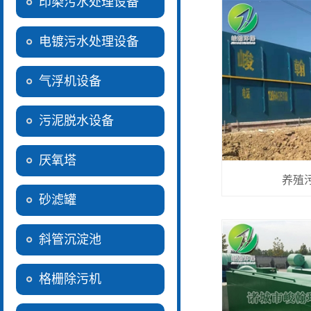
印染污水处理设备
电镀污水处理设备
气浮机设备
污泥脱水设备
厌氧塔
养殖
砂滤罐
斜管沉淀池
格栅除污机