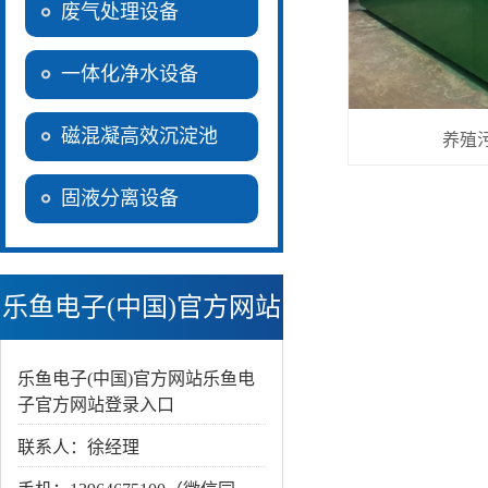
废气处理设备
一体化净水设备
磁混凝高效沉淀池
养殖
固液分离设备
乐鱼电子(中国)官方网站
乐鱼电子官方网站登录
乐鱼电子(中国)官方网站乐鱼电
子官方网站登录入口
入口
联系人：徐经理