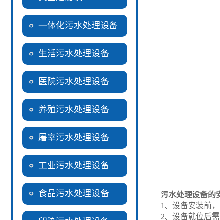
一体化污水处理设备
生活污水处理设备
医院污水处理设备
养殖污水处理设备
屠宰污水处理设备
工业污水处理设备
食品污水处理设备
污水处理设备的
1
、设备安装前，
2
、设备就位后需