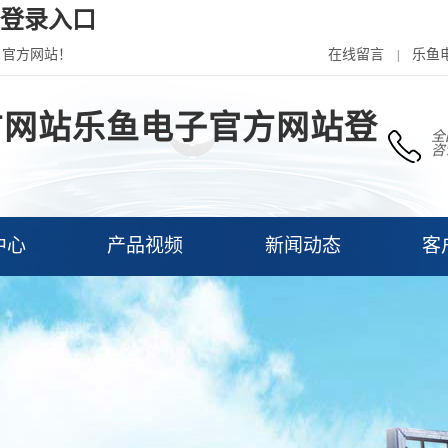
站登录入口
 官方网站！
在线留言
乐鱼
|
方网站乐鱼电子官方网站登
全
咨
理设备制造
中心
产品视频
新闻动态
客