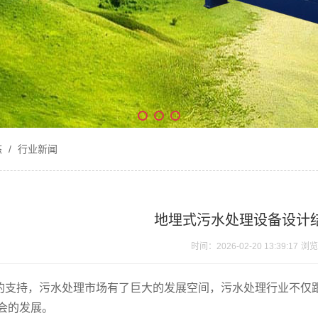
态
/
行业新闻
地埋式污水处理设备设计
时间：2026-02-20 13:39:17
浏览
的支持，污水处理市场有了巨大的发展空间，污水处理行业不仅
会的发展。