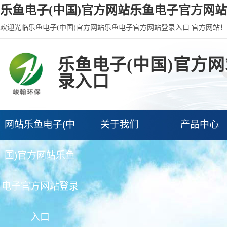
乐鱼电子(中国)官方网站乐鱼电子官方网
欢迎光临乐鱼电子(中国)官方网站乐鱼电子官方网站登录入口 官方网站！
乐鱼电子(中国)官方
录入口
专注于污水处理设备与废水处理设
网站乐鱼电子(中
关于我们
产品中心
国)官方网站乐鱼
电子官方网站登录
入口