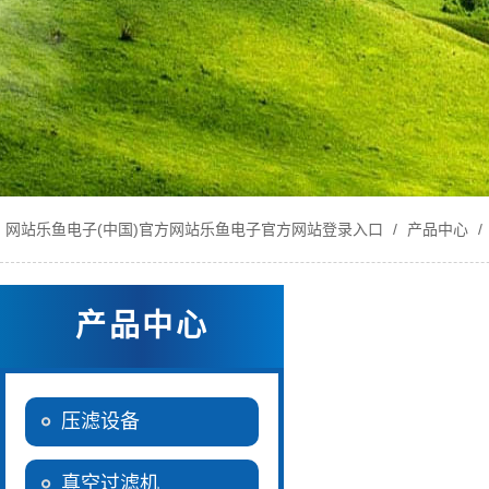
网站乐鱼电子(中国)官方网站乐鱼电子官方网站登录入口
/
产品中心
/
产品中心
压滤设备
真空过滤机