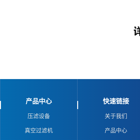
产品中心
快速链接
压滤设备
关于我们
真空过滤机
产品中心