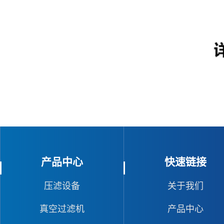
产品中心
快速链接
压滤设备
关于我们
真空过滤机
产品中心