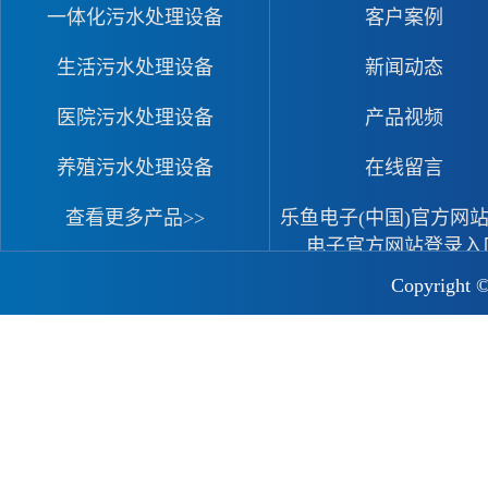
一体化污水处理设备
客户案例
生活污水处理设备
新闻动态
医院污水处理设备
产品视频
养殖污水处理设备
在线留言
查看更多产品>>
乐鱼电子(中国)官方网
电子官方网站登录入
Copyri