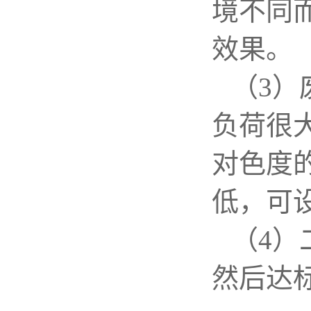
境不同
效果。
（
3
）
负荷很
对色度
低，可
（
4
）
然后达