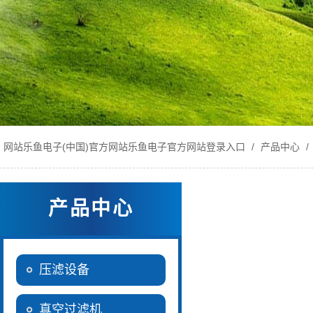
网站乐鱼电子(中国)官方网站乐鱼电子官方网站登录入口
/
产品中心
/
产品中心
压滤设备
真空过滤机