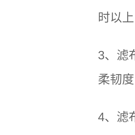
时以上
3、滤
柔韧度
4、滤