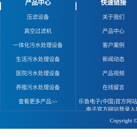
产品中心
快速链接
压滤设备
关于我们
真空过滤机
产品中心
一体化污水处理设备
客户案例
生活污水处理设备
新闻动态
医院污水处理设备
产品视频
养殖污水处理设备
在线留言
查看更多产品>>
乐鱼电子(中国)官方网
电子官方网站登录入
Copyri